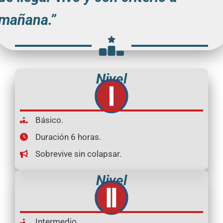
mañana.”
Nivel
Básico.
Duración 6 horas.
Sobrevive sin colapsar.
Nivel
Intermedio.