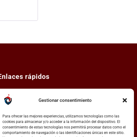
Enlaces rápidos
Aviso legal.
Gestionar consentimiento
Política de privacidad e imagen.
Política de cookies.
Para ofrecer las mejores experiencias, utilizamos tecnologías como las
cookies para almacenar y/o acceder a la información del dispositivo. El
Política de devoluciones.
consentimiento de estas tecnologías nos permitirá procesar datos como el
comportamiento de navegación o las identificaciones únicas en este sitio.
Condiciones generales de contratación.